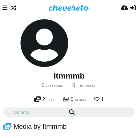
Itmmmb
0
0
FOLLOWING
FOLLOWERS
2
0
1
FILES
ALBUMI
Media by Itmmmb