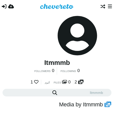
Itmmmb
0
0
FOLLOWERS
FOLLOWING
1
0
2
FILES
آلبوم
Media by Itmmmb