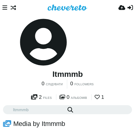
Itmmmb
0
0
СЛІДУВАТИ
FOLLOWERS
2
0
1
FILES
АЛЬБОМІВ
Media by Itmmmb