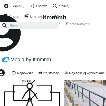
Eksploruj
Losowa
Szukaj
Itmmmb
2
0
1
FILES
ALBUMÓW
0
0
FOLLOWING
OBSERWUJĄCYCH
Media by Itmmmb
Najnowsze
Najstarsze
Najczęściej wyświetlane