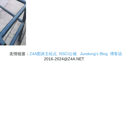
友情链接：
Z4A图床主站点
NSCI云储
Jundong's Blog
博客说
2016-2024@Z4A.NET