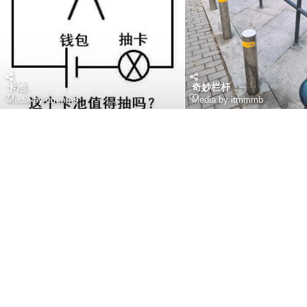
卡池
奇妙栏杆
Media by itmmmb
Media by itmmmb