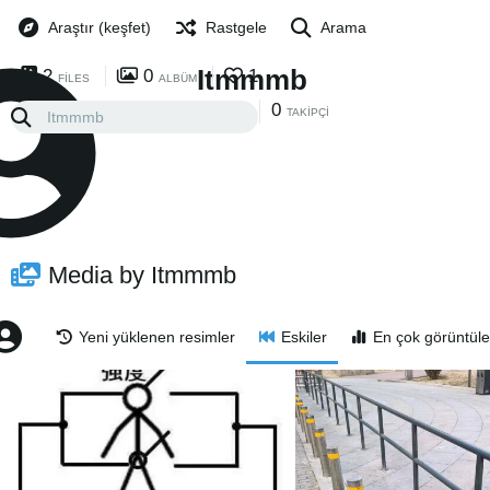
Araştır (keşfet)
Rastgele
Arama
Itmmmb
2
0
1
FILES
ALBÜM
0
0
TAKIP
TAKIPÇI
Media by Itmmmb
Yeni yüklenen resimler
Eskiler
En çok görüntüle