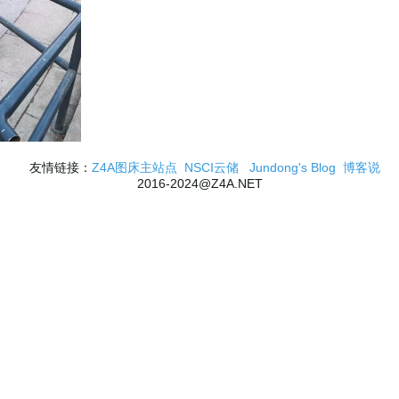
友情链接：
Z4A图床主站点
NSCI云储
Jundong's Blog
博客说
2016-2024@Z4A.NET