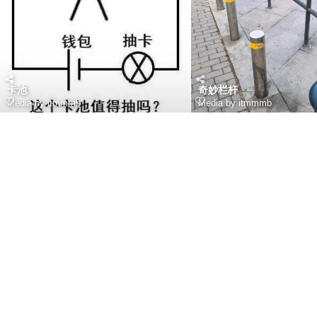
卡池
奇妙栏杆
Media by itmmmb
Media by itmmmb