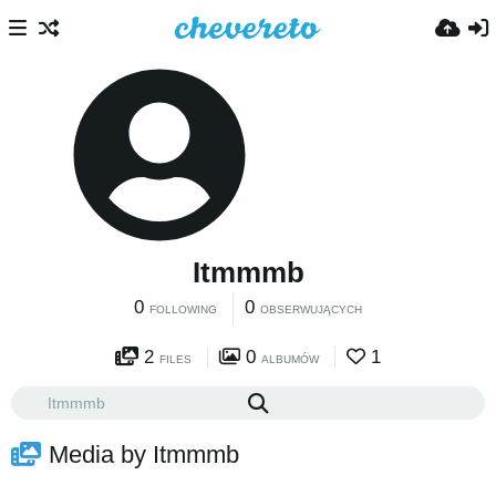
Itmmmb
0
0
FOLLOWING
OBSERWUJĄCYCH
2
0
1
FILES
ALBUMÓW
Media by Itmmmb