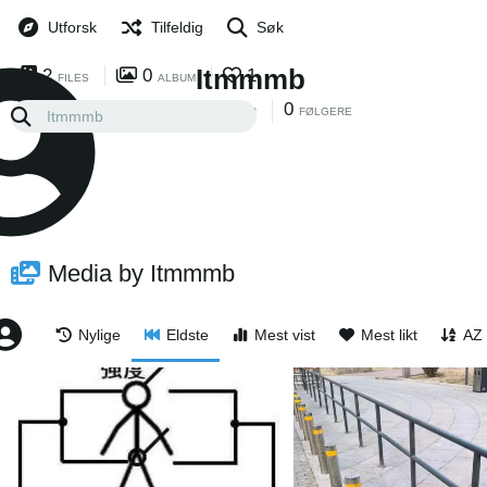
Utforsk
Tilfeldig
Søk
Itmmmb
2
0
1
FILES
ALBUM
0
0
FØLGER
FØLGERE
Media by Itmmmb
Nylige
Eldste
Mest vist
Mest likt
AZ