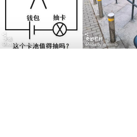
卡池
奇妙栏杆
Media by itmmmb
Media by itmmmb