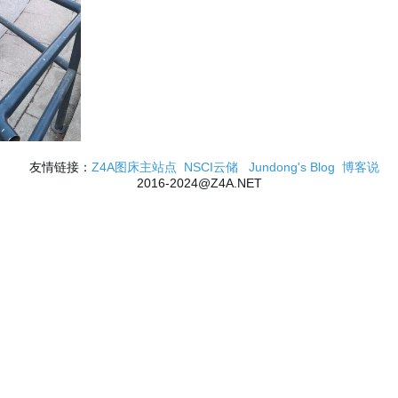
友情链接：
Z4A图床主站点
NSCI云储
Jundong's Blog
博客说
2016-2024@Z4A.NET