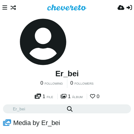
Er_bei
0
0
FOLLOWING
FOLLOWERS
1
1
0
FILE
ÁLBUM
Media by Er_bei